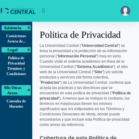
Asistencia
Política de Privacidad
Contáctenos
Acerca de...
La Universidad Central ("
Universidad Central
") se
Legal
toma la privacidad y la protección de su información
personal ("
Información Personal
") muy en serio.
Política de
Cuando visite el sistema académico en línea de la
Privacidad
Universidad Central ("
Sistema Académico
"), el sitio
Términos y
web de la Universidad Central ("
Sitio
") y/o solicite
Condiciones
productos y servicios (de forma colectiva,
"
Productos
") de La Universidad Central, confirma que
Mis Otras
acepta las prácticas y las directrices que se
Areas
encuentran en esta política de privacidad ("
Política de
privacidad
"). A menos que se indique lo contrario, los
Consulta de
términos en mayúsculas tienen los mismos
Horarios
significados que los estipulados en los Términos y
Condiciones Generales de Venta, donde puede
encontrarlos y que incluye esta Política de privacidad
como anexo de referencia.
Cobertura de esta Política de