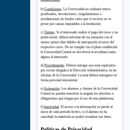
reembolsables.
b)
Condiciones
. La Universidad no realizará retiros
justificados, devoluciones, congelamientos o
acreditaciones de fondos salvo que el servicio no se
preste por causas imputables a la Institución.
c)
Tiempo
. Si el interesado realizó el pago del curso y no
podrá asistir, deberá informar de esa situación con al
menos quince días hábiles de anticipación al inicio del
respectivo curso. De no cumplir con el plazo establecido
la Universidad Central no devolverá ni acreditará suma
alguna al interesado.
d)
Procedimiento
. Deberá entregar una nota explicativa
por escrito dirigida a la Dirección Administrativa, en las
oficinas de la Universidad. La nota deberá entregarse en
forma personal únicamente.
e)
Asignación
. Los alumnos y clientes de la Universidad
Central no pueden transferir ni asignar los derechos u
obligaciones que tengan por el uso de esta plataforma.
f)
Inactividad
. El acceso a la información se pierde al
inicio de cada periodo lectivo, si el alumno no ha
cancelado la matrícula no podrá visualizar sus datos.
Políticas de Privacidad